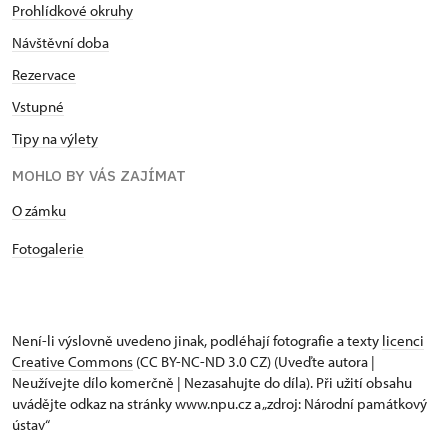
Prohlídkové okruhy
Návštěvní doba
Rezervace
Vstupné
Tipy na výlety
MOHLO BY VÁS ZAJÍMAT
O zámku
Fotogalerie
Není-li výslovně uvedeno jinak, podléhají fotografie a texty
licenci
Creative Commons
(CC BY-NC-ND 3.0 CZ) (Uveďte autora |
Neužívejte dílo komerčně | Nezasahujte do díla). Při užití obsahu
uvádějte odkaz na stránky www.npu.cz a „zdroj: Národní památkový
ústav“