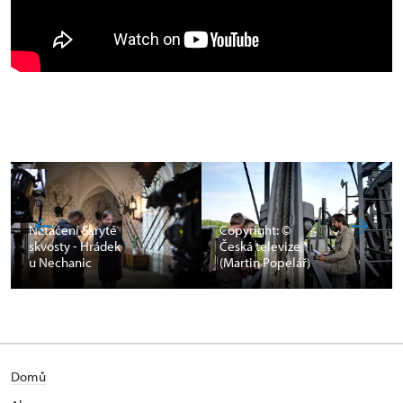
Natáčení Skryté
Copyright: ©
skvosty - Hrádek
Česká televize
u Nechanic
(Martin Popelář)
Domů