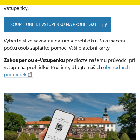
Mníšek pod Brdy nabízí, si můžete zakoupit online
vstupenky.
KOUPIT ONLINE VSTUPENKU NA PROHLÍDKU
Vyberte si ze seznamu datum a prohlídku. Po označení
počtu osob zaplatíte pomocí Vaší platební karty.
Zakoupenou e-Vstupenku
předložte našemu průvodci při
vstupu na prohlídku. Prosíme, dbejte našich
obchodních
podmínek
.