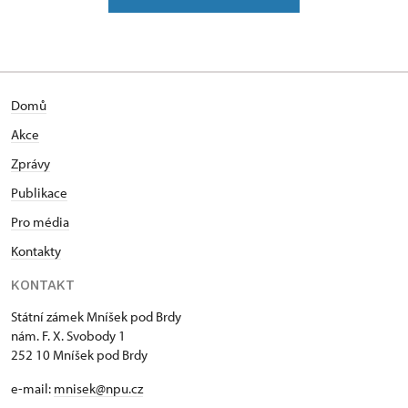
Absolventka ČZU, obor provoz a ekonomika.
Následně tamtéž jednoleté intenzivní studium
marketingu a PR. Po ukončení studia nastoupila do
Sociologické laboratoře při katedře sociologie na
Domů
ČZU a spolupracovala na sociologických projektech
a věnovala se výuce. Během mateřské dovolené
Akce
sbírala praktické zkušenosti při práci na hradě
Zprávy
Bouzově, kde s rodinou také půl roku žila. V roce
2000 se s rodinou přestěhovala do Prahy a později
Publikace
na zámek v Mníšku pod Brdy, kde začala pracovat
Pro média
jako vedoucí depozitáře, později jako zástupce
Kontakty
kastelána a od konce roku 2006 až do současnosti
pracuje jako kastelánka. Při práci na zámku se
KONTAKT
zaměřuje na tvorbu kulturních a výukových
programů pro základní a mateřské školy a zábavné
Státní zámek Mníšek pod Brdy
nám. F. X. Svobody 1
programy pro rodiny s dětmi.
252 10 Mníšek pod Brdy
e-mail:
mnisek@npu.cz