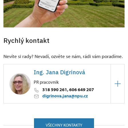
Rychlý kontakt
Nevíte si rady? Nevadí, ozvěte se nám, rádi vám poradíme.
Ing. Jana Digrinová
PR pracovník
318 590 261, 606 649 207
digrinova.jana@npu.cz
ÚPS v Ústí nad Labem
náměstí F. X. Svobody 1/, Mníšek pod Brdy
25210
VŠECHNY KONTAKTY