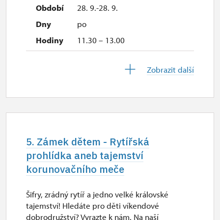
28. 9.-28. 9.
po
11.30 – 13.00
10. 10.-18. 10.
Zobrazit další
so–ne
11.30 – 13.00
28. 10.-28. 10.
st
5. Zámek dětem - Rytířská
11.30 – 13.00
prohlídka aneb tajemství
korunovačního meče
31. 10.-29. 11.
so–ne
Šifry, zrádný rytíř a jedno velké královské
11.30 – 13.00
tajemství! Hledáte pro děti víkendové
dobrodružství? Vyrazte k nám. Na naší