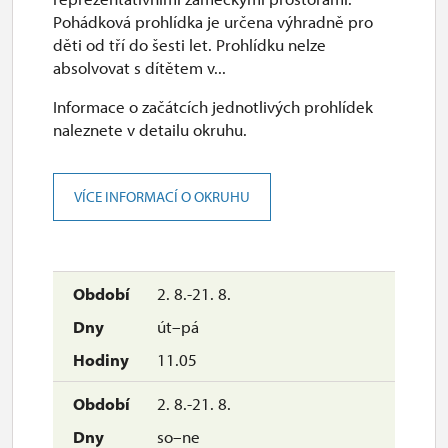
10.00 – 16.00
Pohádková prohlídka je určena výhradně pro
děti od tří do šesti let. Prohlídku nelze
28. 10.-28. 10.
absolvovat s dítětem v...
st
Informace o začátcích jednotlivých prohlídek
10.00 – 16.00
naleznete v detailu okruhu.
29. 10.-1. 11.
út–pá
VÍCE INFORMACÍ O OKRUHU
12.00 – 16.00
29. 10.-1. 11.
2. 8.-21. 8.
so–ne
út–pá
10.00 – 16.00
11.05
2. 8.-21. 8.
so–ne