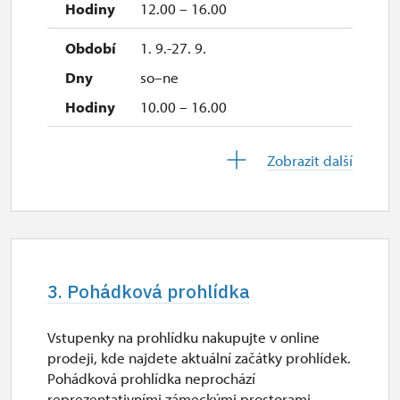
12.00 – 16.00
so–ne
1. 9.-27. 9.
11.00 – 15.00
so–ne
5. 12.-20. 12.
10.00 – 16.00
so–ne
28. 9.-28. 9.
11.00 – 15.00
Zobrazit další
po
10.00 – 16.00
29. 9.-27. 10.
út–pá
3. Pohádková prohlídka
12.00 – 16.00
Vstupenky na prohlídku nakupujte v online
29. 9.-27. 10.
prodeji, kde najdete aktuální začátky prohlídek.
so–ne
Pohádková prohlídka neprochází
reprezentativními zámeckými prostorami.