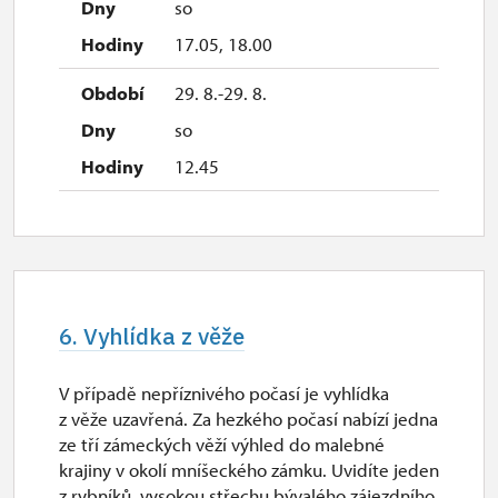
so
17.05, 18.00
29. 8.-29. 8.
so
12.45
6. Vyhlídka z věže
V případě nepříznivého počasí je vyhlídka
z věže uzavřená. Za hezkého počasí nabízí jedna
ze tří zámeckých věží výhled do malebné
krajiny v okolí mníšeckého zámku. Uvidíte jeden
z rybníků, vysokou střechu bývalého zájezdního