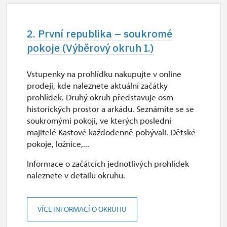
29. 9.-30. 9.
út–st
2. První republika – soukromé
10.30 – 16.00
pokoje (Výběrový okruh I.)
1. 10.-27. 10.
Vstupenky na prohlídku nakupujte v online
út–pá
prodeji, kde naleznete aktuální začátky
14.00, 15.00
prohlídek. Druhý okruh představuje osm
historických prostor a arkádu. Seznámíte se se
1. 10.-27. 10.
soukromými pokoji, ve kterých poslední
majitelé Kastové každodenně pobývali. Dětské
so–ne
pokoje, ložnice,...
11.00 – 15.00
Informace o začátcích jednotlivých prohlídek
28. 10.-28. 10.
naleznete v detailu okruhu.
st
11.00 – 15.00
VÍCE INFORMACÍ O OKRUHU