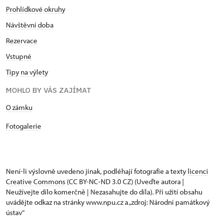
Prohlídkové okruhy
Návštěvní doba
Rezervace
Vstupné
Tipy na výlety
MOHLO BY VÁS ZAJÍMAT
O zámku
Fotogalerie
Není-li výslovně uvedeno jinak, podléhají fotografie a texty
licenci
Creative Commons
(CC BY-NC-ND 3.0 CZ) (Uveďte autora |
Neužívejte dílo komerčně | Nezasahujte do díla). Při užití obsahu
uvádějte odkaz na stránky www.npu.cz a „zdroj: Národní památkový
ústav“