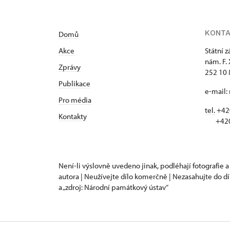
KONT
Domů
Akce
Státní 
nám. F.
Zprávy
252 10 
Publikace
e-mail:
Pro média
tel.
+420
Kontakty
+420 
Není-li výslovně uvedeno jinak, podléhají fotografie a
autora | Neužívejte dílo komerčně | Nezasahujte do dí
a „zdroj: Národní památkový ústav“