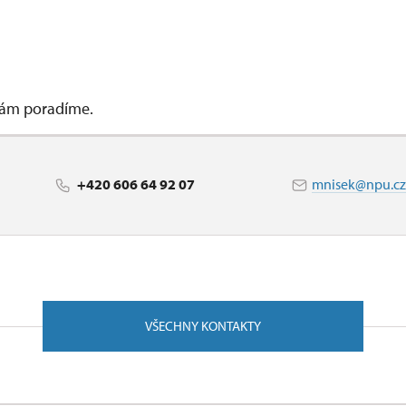
 vám poradíme.
+420 606 64 92 07
mnisek@npu.cz
VŠECHNY KONTAKTY