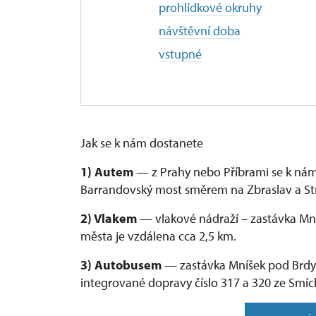
prohlídkové okruhy
návštěvní doba
vstupné
Jak se k nám dostanete
1) Autem
— z Prahy nebo Příbrami se k nám 
Barrandovský most směrem na Zbraslav a St
2) Vlakem
— vlakové nádraží – zastávka Mníš
města je vzdálena cca 2,5 km.
3) Autobusem
— zastávka Mníšek pod Brdy 
integrované dopravy číslo 317 a 320 ze Smíc