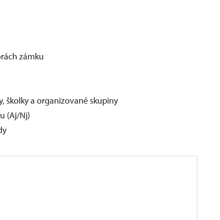
torách zámku
ly, školky a organizované skupiny
 (Aj/Nj)
dy