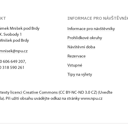
AKT
INFORMACE PRO NÁVŠTĚVNÍ
zámek Mníšek pod Brdy
Informace pro návštěvníky
 X. Svobody 1
Prohlídkové okruhy
Mníšek pod Brdy
Návštěvní doba
mnisek@npu.cz
Rezervace
 606 649 207,
Vstupné
318 590 261
Tipy na výlety
 texty
licenci Creative Commons
(CC BY-NC-ND 3.0 CZ) (Uveďte
la). Při užití obsahu uvádějte odkaz na stránky www.npu.cz