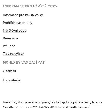
INFORMACE PRO NÁVŠTĚVNÍKY
Informace pro návštěvníky
Prohlídkové okruhy
Návštěvní doba
Rezervace
Vstupné
Tipy na výlety
MOHLO BY VÁS ZAJÍMAT
O zámku
Fotogalerie
Není-li výslovně uvedeno jinak, podléhají fotografie a texty
licenci
Creative Commons
(CC BY-NC-ND 3.0 CZ) (Uveďte autora |