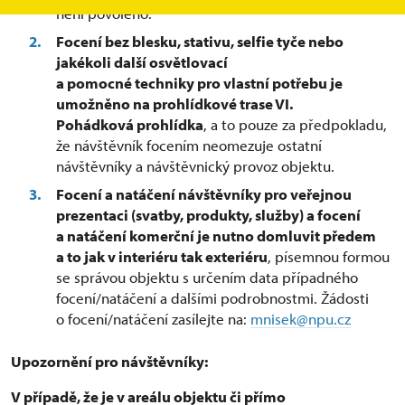
není povoleno.
Focení bez blesku, stativu, selfie tyče nebo
jakékoli další osvětlovací
a pomocné techniky pro vlastní potřebu je
umožněno na prohlídkové trase VI.
Pohádková prohlídka
, a to pouze za předpokladu,
že návštěvník focením neomezuje ostatní
návštěvníky a návštěvnický provoz objektu.
Focení a natáčení návštěvníky pro veřejnou
prezentaci (svatby, produkty, služby) a focení
a natáčení komerční je nutno domluvit předem
a to jak v interiéru tak exteriéru
, písemnou formou
se správou objektu s určením data případného
focení/natáčení a dalšími podrobnostmi. Žádosti
o focení/natáčení zasílejte na:
mnisek@npu.cz
Upozornění pro návštěvníky:
V případě, že je v areálu objektu či přímo