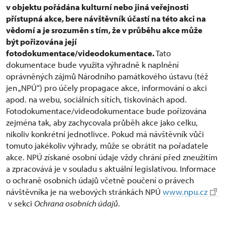
v objektu pořádána kulturní nebo jiná veřejnosti
přístupná akce, bere návštěvník účastí na této akci na
vědomí a je srozuměn s tím, že v průběhu akce může
být pořizována její
fotodokumentace/videodokumentace.
Tato
dokumentace bude využita výhradně k naplnění
oprávněných zájmů Národního památkového ústavu (též
jen „NPÚ“) pro účely propagace akce, informování o akci
apod. na webu, sociálních sítích, tiskovinách apod.
Fotodokumentace/videodokumentace bude pořizována
zejména tak, aby zachycovala průběh akce jako celku,
nikoliv konkrétní jednotlivce. Pokud má návštěvník vůči
tomuto jakékoliv výhrady, může se obrátit na pořadatele
akce. NPÚ získané osobní údaje vždy chrání před zneužitím
a zpracovává je v souladu s aktuální legislativou. Informace
o ochraně osobních údajů včetně poučení o právech
návštěvníka je na webových stránkách NPÚ
www.npu.cz
v sekci
Ochrana osobních údajů
.