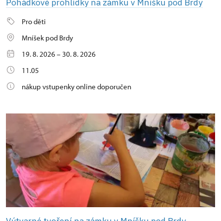
Pohádkové prohlídky na zámku v Mníšku pod Brdy
Pro děti
Mníšek pod Brdy
19. 8. 2026 – 30. 8. 2026
11.05
nákup vstupenky online doporučen
Výtvarné tvoření na zámku v Mníšku pod Brdy