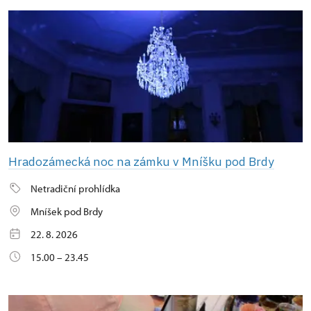
Hradozámecká noc na zámku v Mníšku pod Brdy
Netradiční prohlídka
Mníšek pod Brdy
22. 8. 2026
15.00 – 23.45