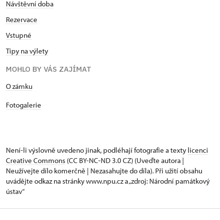
Návštěvní doba
Rezervace
Vstupné
Tipy na výlety
MOHLO BY VÁS ZAJÍMAT
O zámku
Fotogalerie
Není-li výslovně uvedeno jinak, podléhají fotografie a texty
licenci
Creative Commons
(CC BY-NC-ND 3.0 CZ) (Uveďte autora |
Neužívejte dílo komerčně | Nezasahujte do díla). Při užití obsahu
uvádějte odkaz na stránky www.npu.cz a „zdroj: Národní památkový
ústav“