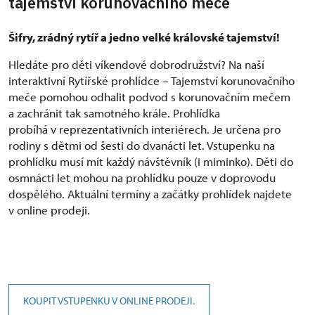
tajemství korunovačního meče
Šifry, zrádný rytíř a jedno velké královské tajemství!
Hledáte pro děti víkendové dobrodružství? Na naší
interaktivní Rytířské prohlídce – Tajemství korunovačního
meče pomohou odhalit podvod s korunovačním mečem
a zachránit tak samotného krále. Prohlídka
probíhá v reprezentativních interiérech. Je určena pro
rodiny s dětmi od šesti do dvanácti let. Vstupenku na
prohlídku musí mít každý návštěvník (i miminko). Děti do
osmnácti let mohou na prohlídku pouze v doprovodu
dospělého. Aktuální termíny a začátky prohlídek najdete
v online prodeji.
KOUPIT VSTUPENKU V ONLINE PRODEJI.