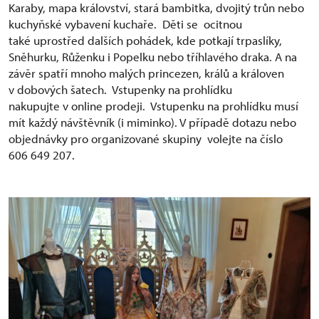
Karaby, mapa království, stará bambitka, dvojitý trůn nebo
kuchyňské vybavení kuchaře. Děti se ocitnou
také uprostřed dalších pohádek, kde potkají trpaslíky,
Sněhurku, Růženku i Popelku nebo tříhlavého draka. A na
závěr spatří mnoho malých princezen, králů a královen
v dobových šatech. Vstupenky na prohlídku
nakupujte v online prodeji. Vstupenku na prohlídku musí
mít každý návštěvník (i miminko). V případě dotazu nebo
objednávky pro organizované skupiny volejte na číslo
606 649 207.