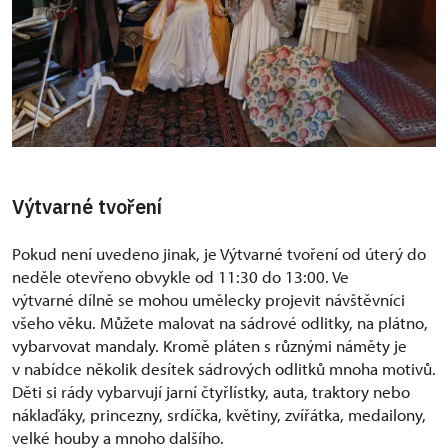
Výtvarné tvoření
Pokud není uvedeno jinak, je Výtvarné tvoření od úterý do
neděle otevřeno obvykle od 11:30 do 13:00. Ve
výtvarné dílně se mohou umělecky projevit návštěvníci
všeho věku. Můžete malovat na sádrové odlitky, na plátno,
vybarvovat mandaly. Kromě pláten s různými náměty je
v nabídce několik desítek sádrových odlitků mnoha motivů.
Děti si rády vybarvují jarní čtyřlístky, auta, traktory nebo
náklaďáky, princezny, srdíčka, květiny, zvířátka, medailony,
velké houby a mnoho dalšího.