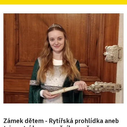
s dětmi je připraveno Výtvarné tvoření.
Zámek dětem - Rytířská prohlídka aneb