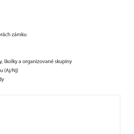
torách zámku
ly, školky a organizované skupiny
 (Aj/Nj)
dy