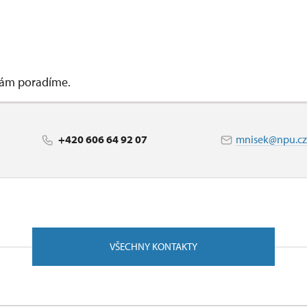
 vám poradíme.
+420 606 64 92 07
mnisek@npu.cz
VŠECHNY KONTAKTY