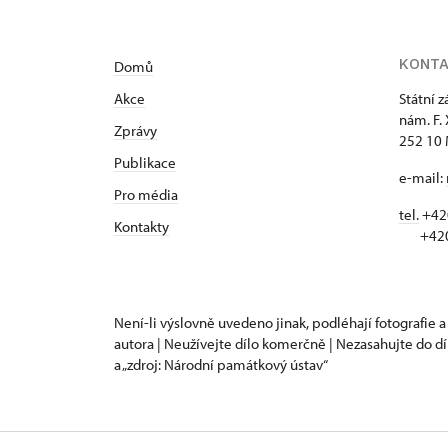
KONT
Domů
Akce
Státní 
nám. F.
Zprávy
252 10 
Publikace
e-mail:
Pro média
tel.
+420
Kontakty
+420 
Není-li výslovně uvedeno jinak, podléhají fotografie a
autora | Neužívejte dílo komerčně | Nezasahujte do dí
a „zdroj: Národní památkový ústav“