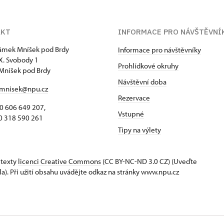
AKT
INFORMACE PRO NÁVŠTĚVNÍ
zámek Mníšek pod Brdy
Informace pro návštěvníky
 X. Svobody 1
Prohlídkové okruhy
Mníšek pod Brdy
Návštěvní doba
mnisek@npu.cz
Rezervace
 606 649 207,
Vstupné
318 590 261
Tipy na výlety
 texty
licenci Creative Commons
(CC BY-NC-ND 3.0 CZ) (Uveďte
la). Při užití obsahu uvádějte odkaz na stránky www.npu.cz