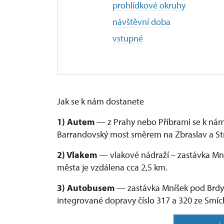
prohlídkové okruhy
návštěvní doba
vstupné
Jak se k nám dostanete
1) Autem
— z Prahy nebo Příbrami se k nám 
Barrandovský most směrem na Zbraslav a St
2) Vlakem
— vlakové nádraží – zastávka Mníš
města je vzdálena cca 2,5 km.
3) Autobusem
— zastávka Mníšek pod Brdy 
integrované dopravy číslo 317 a 320 ze Smíc