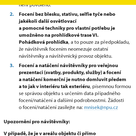
není povoleno.
Focení bez blesku, stativu, selfie tyče nebo
jakékoli další osvětlovací
a pomocné techniky pro vlastní potřebu je
umožněno na prohlídkové trase VI.
Pohádková prohlídka
, a to pouze za předpokladu,
že návštěvník focením neomezuje ostatní
návštěvníky a návštěvnický provoz objektu.
Focení a natáčení návštěvníky pro veřejnou
prezentaci (svatby, produkty, služby) a focení
a natáčení komerční je nutno domluvit předem
a to jak v interiéru tak exteriéru
, písemnou formou
se správou objektu s určením data případného
focení/natáčení a dalšími podrobnostmi. Žádosti
o focení/natáčení zasílejte na:
mnisek@npu.cz
Upozornění pro návštěvníky:
V případě, že je v areálu objektu či přímo