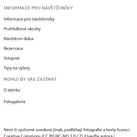
INFORMACE PRO NÁVŠTĚVNÍKY
Informace pro návštěvníky
Prohlídkové okruhy
Návštěvní doba
Rezervace
Vstupné
Tipy na výlety
MOHLO BY VÁS ZAJÍMAT
O zámku
Fotogalerie
Není-li výslovně uvedeno jinak, podléhají fotografie a texty
licenci
Creative Commons
(CC BY-NC-ND 3.0 CZ) (Uveďte autora |