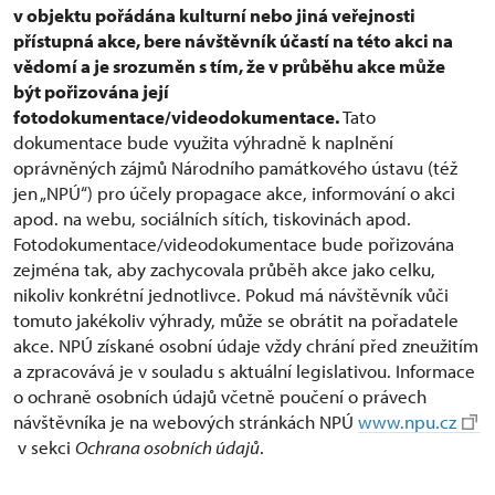
v objektu pořádána kulturní nebo jiná veřejnosti
přístupná akce, bere návštěvník účastí na této akci na
vědomí a je srozuměn s tím, že v průběhu akce může
být pořizována její
fotodokumentace/videodokumentace.
Tato
dokumentace bude využita výhradně k naplnění
oprávněných zájmů Národního památkového ústavu (též
jen „NPÚ“) pro účely propagace akce, informování o akci
apod. na webu, sociálních sítích, tiskovinách apod.
Fotodokumentace/videodokumentace bude pořizována
zejména tak, aby zachycovala průběh akce jako celku,
nikoliv konkrétní jednotlivce. Pokud má návštěvník vůči
tomuto jakékoliv výhrady, může se obrátit na pořadatele
akce. NPÚ získané osobní údaje vždy chrání před zneužitím
a zpracovává je v souladu s aktuální legislativou. Informace
o ochraně osobních údajů včetně poučení o právech
návštěvníka je na webových stránkách NPÚ
www.npu.cz
v sekci
Ochrana osobních údajů
.