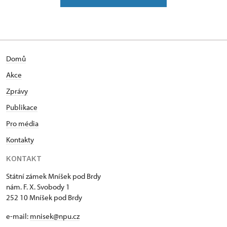
Absolventka ČZU, obor provoz a ekonomika.
Následně tamtéž jednoleté intenzivní studium
marketingu a PR. Po ukončení studia nastoupila do
Sociologické laboratoře při katedře sociologie na
Domů
ČZU a spolupracovala na sociologických projektech
a věnovala se výuce. Během mateřské dovolené
Akce
sbírala praktické zkušenosti při práci na hradě
Zprávy
Bouzově, kde s rodinou také půl roku žila. V roce
2000 se s rodinou přestěhovala do Prahy a později
Publikace
na zámek v Mníšku pod Brdy, kde začala pracovat
Pro média
jako vedoucí depozitáře, později jako zástupce
Kontakty
kastelána a od konce roku 2006 až do současnosti
pracuje jako kastelánka. Při práci na zámku se
KONTAKT
zaměřuje na tvorbu kulturních a výukových
programů pro základní a mateřské školy a zábavné
Státní zámek Mníšek pod Brdy
nám. F. X. Svobody 1
programy pro rodiny s dětmi.
252 10 Mníšek pod Brdy
e-mail:
mnisek@npu.cz