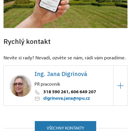
Rychlý kontakt
Nevíte si rady? Nevadí, ozvěte se nám, rádi vám poradíme.
Ing. Jana Digrinová
PR pracovník
318 590 261, 606 649 207
digrinova.jana@npu.cz
ÚPS v Ústí nad Labem
náměstí F. X. Svobody 1/, Mníšek pod Brdy
25210
VŠECHNY KONTAKTY