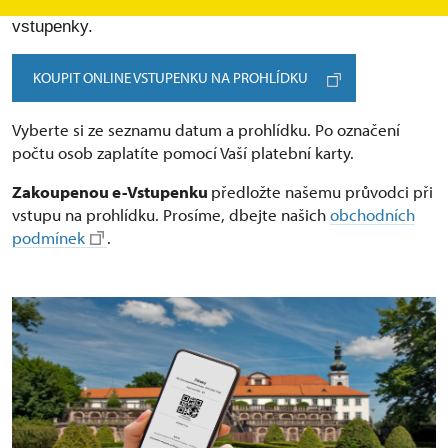
Mníšek pod Brdy nabízí, si můžete zakoupit online
vstupenky.
KOUPIT ONLINE VSTUPENKU NA PROHLÍDKU
Vyberte si ze seznamu datum a prohlídku. Po označení
počtu osob zaplatíte pomocí Vaší platební karty.
Zakoupenou e-Vstupenku
předložte našemu průvodci při
vstupu na prohlídku. Prosíme, dbejte našich
obchodních
podmínek
.