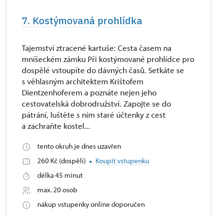
7. Kostýmovaná prohlídka
Tajemství ztracené kartuše: Cesta časem na
mníšeckém zámku Při kostýmované prohlídce pro
dospělé vstoupíte do dávných časů. Setkáte se
s věhlasným architektem Krištofem
Dientzenhoferem a poznáte nejen jeho
cestovatelská dobrodružství. Zapojte se do
pátrání, luštěte s ním staré účtenky z cest
a zachraňte kostel...
tento okruh je dnes uzavřen
260 Kč (dospělí)
Koupit vstupenku
délka 45 minut
max. 20 osob
nákup vstupenky online doporučen