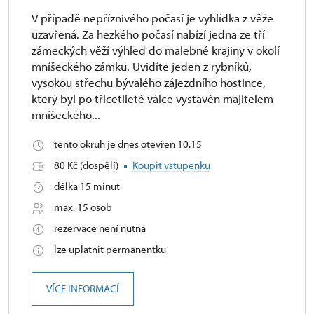
V případě nepříznivého počasí je vyhlídka z věže
uzavřená. Za hezkého počasí nabízí jedna ze tří
zámeckých věží výhled do malebné krajiny v okolí
mníšeckého zámku. Uvidíte jeden z rybníků,
vysokou střechu bývalého zájezdního hostince,
který byl po třicetileté válce vystavěn majitelem
mníšeckého...
tento okruh je dnes otevřen 10.15
80 Kč (dospělí)
Koupit vstupenku
délka 15 minut
max. 15 osob
rezervace není nutná
lze uplatnit permanentku
VÍCE INFORMACÍ