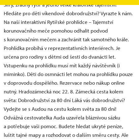
Šifry, zrádný rytíř a jedno velké královské tajemství!
Hledáte pro děti víkendové dobrodružství? Vyrazte k nám.
Na naší interaktivní Rytířské prohlídce – Tajemství
korunovačního meče pomohou odhalit podvod
s korunovačním mečem a zachránit tak samotného krále.
Prohlídka probíhá v reprezentativních interiérech. Je
určena pro rodiny s dětmi od šesti do dvanácti let.
Vstupenku na prohlídku musí mít každý návštěvník (i
miminko). Děti do osmnácti let mohou na prohlídku pouze
v doprovodu dospělého. Rezervace nebo nákup online
nutný. Hradozámecká noc 22. 8. Zámecká cesta kolem
světa: Dobrodružství za 80 dní Láká vás dobrodružství?
Vydejte se s Audou na cestu kolem světa za 80 dní!
Odvážná cestovatelka Auda uzavřela bláznivou sázku
a potřebuje vaši pomoc. Budete hledat ukryté peníze,
luštit tajné mapy a rozhodovat o dalším směru cesty. Ale