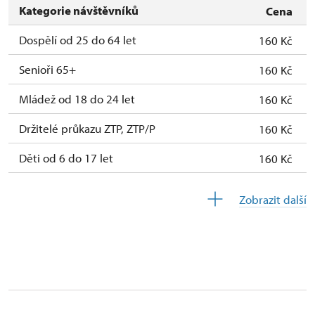
Kategorie návštěvníků
Cena
Dospělí od 25 do 64 let
160 Kč
Senioři 65+
160 Kč
Mládež od 18 do 24 let
160 Kč
Držitelé průkazu ZTP, ZTP/P
160 Kč
Děti od 6 do 17 let
160 Kč
Děti do 5 let
160 Kč
Zobrazit další
Průvodce držitele průkazu ZTP/P
zdarma
Pedagogický dozor (pro školní skupiny 1
zdarma
osoba na 15 dětí)
Průvodce organizované skupiny (1 osoba
zdarma
pro celou skupinu min. 15 osob)