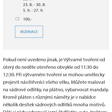
23. 8. - 30. 8.
5. 9. - 27. 9.
100,-
REZERVACE
Pokud není uvedeno jinak, je Výtvarné tvoření od
úterý do neděle otevřeno obvykle od 11:30 do
12:30. Při výtvarném tvoření se mohou umělecky
projevit návštěvníci všeho věku. Můžete malovat
na sádrové odlitky, na plátno, vybarvovat mandaly.
Kromě pláten s různými náměty je v nabídce
několik desítek sádrových odlitků mnoha motivů.
Děti si rády vybarvují jarní čtyřlístky, auta, traktory