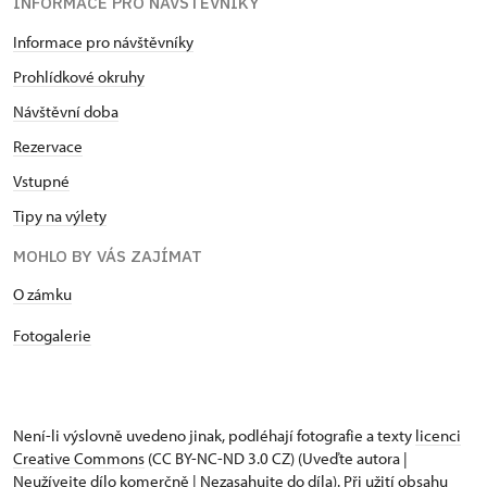
INFORMACE PRO NÁVŠTĚVNÍKY
Informace pro návštěvníky
Prohlídkové okruhy
Návštěvní doba
Rezervace
Vstupné
Tipy na výlety
MOHLO BY VÁS ZAJÍMAT
O zámku
Fotogalerie
Není-li výslovně uvedeno jinak, podléhají fotografie a texty
licenci
Creative Commons
(CC BY-NC-ND 3.0 CZ) (Uveďte autora |
Neužívejte dílo komerčně | Nezasahujte do díla). Při užití obsahu