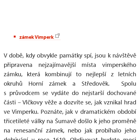
zámek Vimperk
V době, kdy obvykle památky spí, jsou k návštěvě
připravena nejzajímavější místa vimperského
zámku, která kombinují to nejlepší z letních
okruhů Horní zámek a Středověk. Spolu
s průvodcem se vydáte do nejstarší dochované
části – Vlčkovy věže a dozvíte se, jak vznikal hrad
ve Vimperku. Poznáte, jak v dramatickém období
třicetileté války na Šumavě došlo k jeho proměně
na renesanční zámek, nebo jak probíhalo jeho
dobývání v roce 1619. Obdivovat budete moci