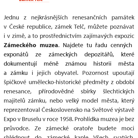
Jednu z nejkrásnějších renesančních památek
v České republice, zámek Telč, můžete poznávat
i v zimě, a to prostřednictvím zajímavých expozic
Zámeckého muzea
.
Najdete tu řadu cenných
exponátů ze zámeckých depozitářů, které
dokumentují méně známou historii města
a zámku
i jejich obyvatel. Pozornost upoutají
špičkové umělecko-historické předměty z období
renesance, přírodovědné sbírky šlechtických
majitelů zámku, nebo velký model města, který
reprezentoval Československo na Světové výstavě
Expo v Bruselu v roce 1958. Prohlídka muzea je bez
průvodce. Ze zámecké oratoře budete moci
shlédnout do zámecké kaple Všech svatých.