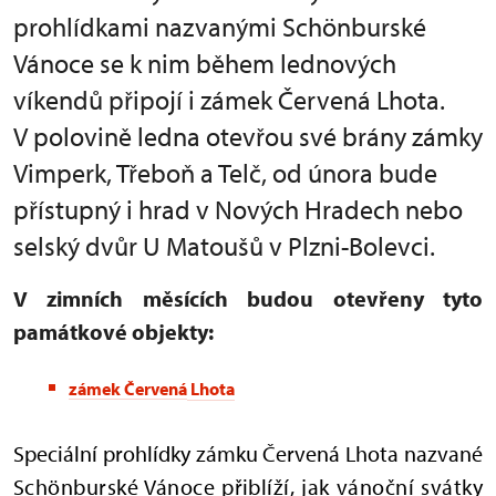
prohlídkami nazvanými Schönburské
Vánoce se k nim během lednových
víkendů připojí i zámek Červená Lhota.
V polovině ledna otevřou své brány zámky
Vimperk, Třeboň a Telč, od února bude
přístupný i hrad v Nových Hradech nebo
selský dvůr U Matoušů v Plzni-Bolevci.
V zimních měsících budou otevřeny tyto
památkové objekty:
zámek Červená
Lhota
Speciální prohlídky zámku Červená Lhota nazvané
Schönburské Vánoce přiblíží, jak vánoční svátky